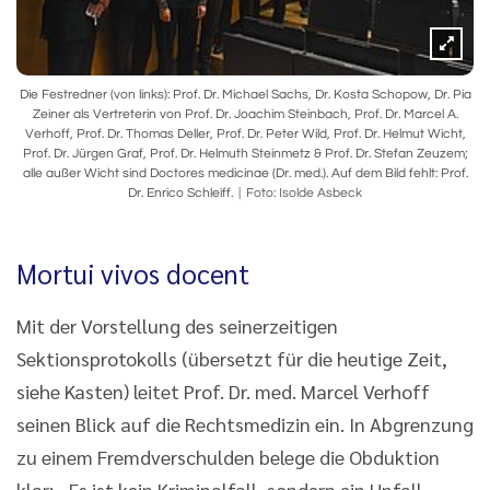
Die Festredner (von links): Prof. Dr. Michael Sachs, Dr. Kosta Schopow, Dr. Pia
Zeiner als Vertreterin von Prof. Dr. Joachim Steinbach, Prof. Dr. Marcel A.
Verhoff, Prof. Dr. Thomas Deller, Prof. Dr. Peter Wild, Prof. Dr. Helmut Wicht,
Prof. Dr. Jürgen Graf, Prof. Dr. Helmuth Steinmetz & Prof. Dr. Stefan Zeuzem;
alle außer Wicht sind Doctores medicinae (Dr. med.). Auf dem Bild fehlt: Prof.
Dr. Enrico Schleiff.
Foto: Isolde Asbeck
Mortui vivos docent
Mit der Vorstellung des seinerzeitigen
Sektionsprotokolls (übersetzt für die heutige Zeit,
siehe Kasten) leitet Prof. Dr. med. Marcel Verhoff
seinen Blick auf die Rechtsmedizin ein. In Abgrenzung
zu einem Fremdverschulden belege die Obduktion
klar: „Es ist kein Kriminalfall, sondern ein Unfall