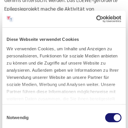
Epilepsieprojekt mache die Aktivität von
Nervenzellen direkt sichtbar durch Umwandlung in
Lichtsignale, die sich wiederum mikroskopisch
darstellen lassen.
Diese Webseite verwendet Cookies
Und noch mehr: Es gebe Vorlesungen mikroskopischer
Wir verwenden Cookies, um Inhalte und Anzeigen zu
personalisieren, Funktionen für soziale Medien anbieten
und makroskopischer Anatomie, „wir haben eine neue
zu können und die Zugriffe auf unsere Website zu
Situation der Körperspende, die Freiwilligenspende,
analysieren. Außerdem geben wir Informationen zu Ihrer
wir haben eine Grabstelle und eine
Verwendung unserer Website an unsere Partner für
Gedächtnisveranstaltung und auch Gedenktafeln
soziale Medien, Werbung und Analysen weiter. Unsere
für die Opfer des NS-Regimes.“ Der
Partner führen diese Informationen möglicherweise mit
weiteren Daten zusammen, die Sie ihnen bereitgestellt
Anatomieunterricht sei zwar weiterhin analog, aber
haben oder die sie im Rahmen Ihrer Nutzung der Dienste
auch digitalisiert seien Vorlesungen abrufbar. „Wir
Einwilligungsauswahl
gesammelt haben.
haben eine makroskopische Anatomie mit
Notwendig
Röntgenanatomie kombiniert, Schnittbildanatomie
Datenschutz
|
Impressum