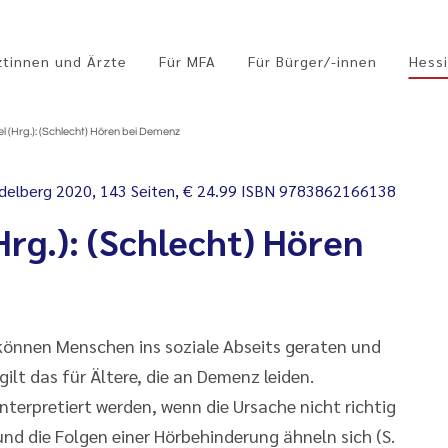
ztinnen und Ärzte
Für MFA
Für Bürger/-innen
Hessi
l (Hrg.): (Schlecht) Hören bei Demenz
idelberg 2020, 143 Seiten, € 24.99 ISBN 9783862166138
Hrg.): (Schlecht) Hören
önnen Menschen ins soziale Abseits geraten und
ilt das für Ältere, die an Demenz leiden.
nterpretiert werden, wenn die Ursache nicht richtig
nd die Folgen einer Hörbehinderung ähneln sich (S.