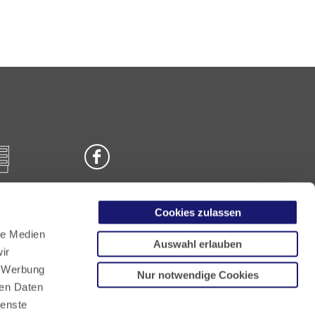
Cookies zulassen
n
le Medien
Auswahl erlauben
ir
, Werbung
Nur notwendige Cookies
ren Daten
ienste