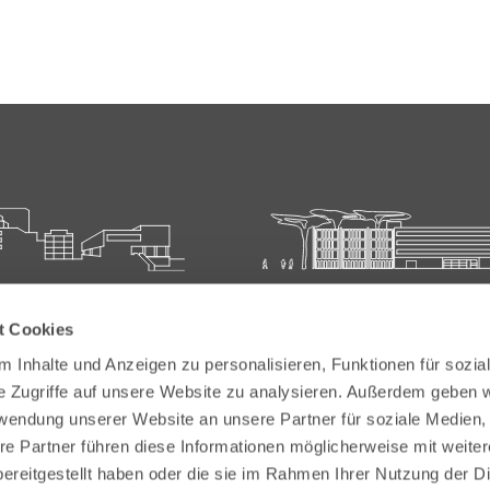
ie für Ärztliche Fort- und
Carl-Oelemann-Schule der
t Cookies
bildung
Landesärztekammer Hesse
 Inhalte und Anzeigen zu personalisieren, Funktionen für sozia
elemann-Weg 5
Carl-Oelemann-Weg 5
e Zugriffe auf unsere Website zu analysieren. Außerdem geben w
Bad Nauheim
61231 Bad Nauheim
rwendung unserer Website an unsere Partner für soziale Medien
re Partner führen diese Informationen möglicherweise mit weite
 6032 782-200
Tel:
+49 6032 782-100
ereitgestellt haben oder die sie im Rahmen Ihrer Nutzung der D
9 6032 782-220
Fax: +49 6032 782-180