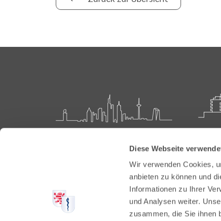
Landesärztekammer Hessen
Akadem
Diese Webseite verwende
Weiter
Hanauer Landstraße 152
Wir verwenden Cookies, um
60314 Frankfurt
Carl-O
anbieten zu können und di
61231 
Informationen zu Ihrer Ve
Postfach 60 05 66
und Analysen weiter. Unse
60335 Frankfurt
Tel:
+49
zusammen, die Sie ihnen b
Fax: +4