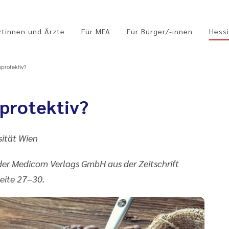
ztinnen und Ärzte
Für MFA
Für Bürger/-innen
Hessi
oprotektiv?
protektiv?
sität Wien
er Medicom Verlags GmbH aus der Zeitschrift
eite 27–30.