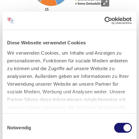
Abbildung 3: Anteil der Missbrauchsfälle; der gravierenden Fälle und sonstiger
Fälle (Gesamtzahl 504) (in %)
Foto: Rechte bei den Autoren
Diese Webseite verwendet Cookies
Anteil der Missbrauchsfälle; der gravierenden Fälle
und sonstiger Fälle (Gesamtzahl 504) (in %)
Wir verwenden Cookies, um Inhalte und Anzeigen zu
personalisieren, Funktionen für soziale Medien anbieten
zu können und die Zugriffe auf unsere Website zu
analysieren. Außerdem geben wir Informationen zu Ihrer
Unterscheidung der Problemfälle
Verwendung unserer Website an unsere Partner für
soziale Medien, Werbung und Analysen weiter. Unsere
Eine Ombudsstelle zieht natürlich auch Ratsuchende
Partner führen diese Informationen möglicherweise mit
an, bei denen es nicht um Missbrauch geht, sondern
weiteren Daten zusammen, die Sie ihnen bereitgestellt
deren Anliegen andere Problembereiche wie
haben oder die sie im Rahmen Ihrer Nutzung der Dienste
Einwilligungsauswahl
gesammelt haben.
Behandlungsfehler, unklare Abrechnungen oder
Notwendig
andere persönliche Probleme oder Beschwerden
Datenschutz
|
Impressum