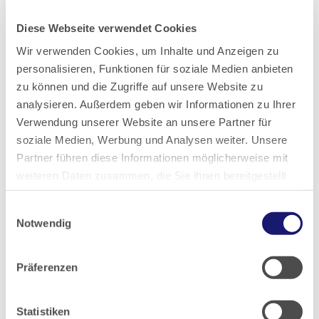
und eindeutig. Das Reden über Männer ist völlig
problemlos in dieser Männersprache. Schwierig,
Diese Webseite verwendet Cookies
kompliziert und verwirrend ist nur das Reden über
Wir verwenden Cookies, um Inhalte und Anzeigen zu
Frauen... Als ‚Problemgruppe’ dürfen wir uns mit
personalisieren, Funktionen für soziale Medien anbieten
zu können und die Zugriffe auf unsere Website zu
offenkundigen Behelfslösungen herumschlagen...“
analysieren. Außerdem geben wir Informationen zu Ihrer
Verwendung unserer Website an unsere Partner für
Liebe Kolleginnen, liebe Kollegen, wir Frauen, wir
soziale Medien, Werbung und Analysen weiter. Unsere
Ärztinnen, sind keine Problemgruppe, kein Gedöns
Partner führen diese Informationen möglicherweise mit
und gehören auch nicht „mit gemeint“. Ein
weiteren Daten zusammen, die Sie ihnen bereitgestellt
respektvoller, höflicher und korrekter Umgang
haben oder die sie im Rahmen Ihrer Nutzung der Dienste
Einwilligungsauswahl
miteinander auch in der Sprache ist meiner Meinung
gesammelt haben.
Notwendig
nach eine Selbstverständlichkeit in der heutigen Zeit
Datenschutz
|
Impressum
und ist nicht schwierig in der Umsetzung.
Präferenzen
Dr. med. Christine Hidas, Präsidiumsmitglied der
Landesärztekammer Hessen
Statistiken