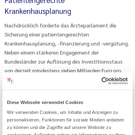
Patientengerechte
Krankenhausplanung
Nachdrücklich forderte das Ärzteparlament die
Sicherung einer patientengerechten
Krankenhausplanung, -finanzierung und -vergütung.
Neben einem stärkeren Engagement der
Bundesländer zur Auflösung des Investitionsstaus
von derzeit mindestens sieben Milliarden Euro pro
Jahr sei eine dauerhafte additive Kofinanzierung
durch den Bund notwendig. Um dem zukünftigen
Versorgungsbedarf gerecht zu werden und die
Diese Webseite verwendet Cookies
Fehlanreize des G-DRG-Fallpauschalensystems zu
Wir verwenden Cookies, um Inhalte und Anzeigen zu
beheben, müsse die bisherige erlösorientierte
personalisieren, Funktionen für soziale Medien anbieten
Krankenhausbetriebsmittelfinanzierung grundlegend
zu können und die Zugriffe auf unsere Website zu
reformiert werden.
analysieren. Außerdem geben wir Informationen zu Ihrer