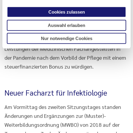
Vertragsärztinnen und Vertragsärzte müsse als
Cookies zulassen
Schutzinstrument für den Bedarfsfall dauerhaft im
SGB V verankert werden. Die Delegierten
Auswahl erlauben
unterstützten die Forderung des Verbandes
Nur notwendige Cookies
medizinischer Fachberufe e.V., die herausragenden
Leistungen der Medizinischen Fachangestellten in
der Pandemie nach dem Vorbild der Pflege mit einem
steuerfinanzierten Bonus zu würdigen.
Neuer Facharzt für Infektiologie
Am Vormittag des zweiten Sitzungstages standen
Änderungen und Ergänzungen zur (Muster)-
Weiterbildungsordnung (MWBO) von 2018 auf der