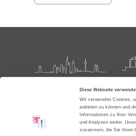
Landesärztekammer Hessen
Akadem
Diese Webseite verwende
Weiter
Hanauer Landstraße 152
Wir verwenden Cookies, um
60314 Frankfurt
Carl-O
anbieten zu können und di
61231 
Informationen zu Ihrer Ve
Postfach 60 05 66
und Analysen weiter. Unse
60335 Frankfurt
Tel:
+49
zusammen, die Sie ihnen b
Fax: +4