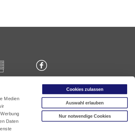
Cookies zulassen
n
le Medien
Auswahl erlauben
ir
, Werbung
Nur notwendige Cookies
ren Daten
ienste