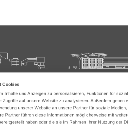
ie für Ärztliche Fort- und
Carl-Oelemann-Schule der
t Cookies
bildung
Landesärztekammer Hesse
 Inhalte und Anzeigen zu personalisieren, Funktionen für sozia
elemann-Weg 5
Carl-Oelemann-Weg 5
e Zugriffe auf unsere Website zu analysieren. Außerdem geben w
Bad Nauheim
61231 Bad Nauheim
rwendung unserer Website an unsere Partner für soziale Medien
re Partner führen diese Informationen möglicherweise mit weite
 6032 782-200
Tel:
+49 6032 782-100
ereitgestellt haben oder die sie im Rahmen Ihrer Nutzung der D
9 6032 782-220
Fax: +49 6032 782-180