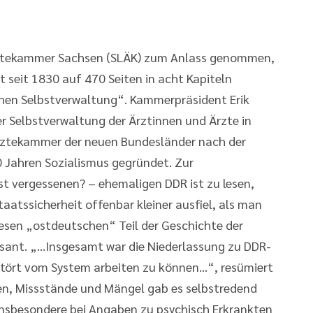
ärztekammer Sachsen (SLÄK) zum Anlass genommen,
 seit 1830 auf 470 Seiten in acht Kapiteln
chen Selbstverwaltung“. Kammerpräsident Erik
er Selbstverwaltung der Ärztinnen und Ärzte in
 Ärztekammer der neuen Bundesländer nach der
0 Jahren Sozialismus gegründet. Zur
st vergessenen? – ehemaligen DDR ist zu lesen,
taatssicherheit offenbar kleiner ausfiel, als man
iesen „ostdeutschen“ Teil der Geschichte der
ssant. „...Insgesamt war die Niederlassung zu DDR-
stört vom System arbeiten zu können...“, resümiert
ien, Missstände und Mängel gab es selbstredend
insbesondere bei Angaben zu psychisch Erkrankten