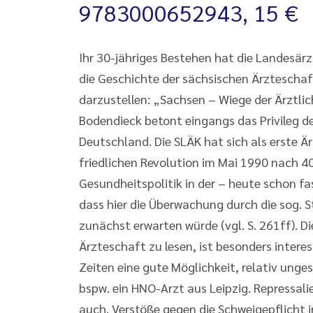
9783000652943, 15 €
Ihr 30-jähriges Bestehen hat die Landes
die Geschichte der sächsischen Ärzteschaft
darzustellen: „Sachsen – Wiege der Ärztli
Bodendieck betont eingangs das Privileg d
Deutschland. Die SLÄK hat sich als erste
friedlichen Revolution im Mai 1990 nach 4
Gesundheitspolitik in der – heute schon fa
dass hier die Überwachung durch die sog. S
zunächst erwarten würde (vgl. S. 261ff). D
Ärzteschaft zu lesen, ist besonders intere
Zeiten eine gute Möglichkeit, relativ unge
bspw. ein HNO-Arzt aus Leipzig. Repressal
auch. Verstöße gegen die Schweigepflicht 