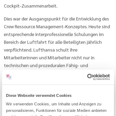
Cockpit-Zusammenarbeit.
Dies war der Ausgangspunkt für die Entwicklung des
Crew Ressource Management-Konzeptes. Heute sind
entsprechende interprofessionelle Schulungen im
Bereich der Luftfahrt für alle Beteiligten jährlich
verpflichtend. Lufthansa schult ihre
Mitarbeiterinnen und Mitarbeiter nicht nur in
technischen und prozeduralen Fähig- und
Fertigkeiten (technische Grundlagen des
Flugzeugtyps, der Flugphysiologie, Simulation
verschiedener Landemanöver etc.). Zusätzlich
Diese Webseite verwendet Cookies
werden alle Lufthansa-Mitarbeiter im Bereich
interpersoneller Kompetenzen geschult, um den
Wir verwenden Cookies, um Inhalte und Anzeigen zu
personalisieren, Funktionen für soziale Medien anbieten
Faktor Mensch bewusst werden zu lassen und um den