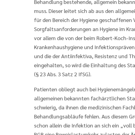
Behandlung bestehende, allgemein bekannt
muss. Dieser leitet sich ab aus den allgem
für den Bereich der Hygiene geschaffenen V
Sorgfaltsanforderungen an Hygiene im Kra
vor allem die von der beim Robert-Koch-In
Krankenhaushygiene und Infektionspräve
und die der Antiinfektiva, Resistenz und 
eingehalten, so wird die Einhaltung des S
(§ 23 Abs. 3 Satz 2 IfSG).
Patienten obliegt auch bei Hygienemängeln 
allgemeinen bekannten fachärztlichen Stan
schwierig, da ihnen die medizinischen Fach
Behandlungsabläufe fehlen. Aus diesem Gru
schon allein die Infektion an sich ein „voll
BGB eine Beweislastumkehr zulasten der Ärz