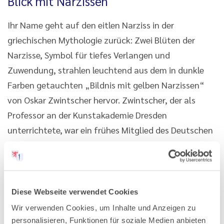
Blick mit Narzissen
Ihr Name geht auf den eitlen Narziss in der
griechischen Mythologie zurück: Zwei Blüten der
Narzisse, Symbol für tiefes Verlangen und
Zuwendung, strahlen leuchtend aus dem in dunkle
Farben getauchten „Bildnis mit gelben Narzissen“
von Oskar Zwintscher hervor. Zwintscher, der als
Professor an der Kunstakademie Dresden
unterrichtete, war ein frühes Mitglied des Deutschen
Künstlerbundes und nahm schon an dessen erster
Jahresausstellung 1904 in München mit einem
Ölgemälde in symbolistischem Jugendstil teil. Der
durchdringende Blick und die sinnlich vollen Lippen
Diese Webseite verwendet Cookies
der unbekannten Schönen, die er in dem Bildnis mit
Wir verwenden Cookies, um Inhalte und Anzeigen zu
Narzissen portraitierte, bilden einen geheimnisvollen
personalisieren, Funktionen für soziale Medien anbieten