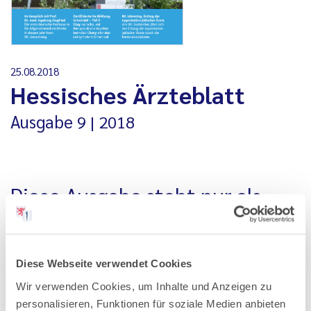
25.08.2018
Hessisches Ärzteblatt
Ausgabe
9
2018
Diese Ausgabe steht nur als
PDF-Datei zur Verfügung
Alle Ausgaben, die vor Januar 2020 erschienen sind, stehen
Diese Webseite verwendet Cookies
nur als PDF-Datei zur Verfügung. Aus technischen
Wir verwenden Cookies, um Inhalte und Anzeigen zu
Gründen können wir Ihnen ältere Ausgaben an dieser Stelle
personalisieren, Funktionen für soziale Medien anbieten
nicht als einzelne Artikel anbieten.