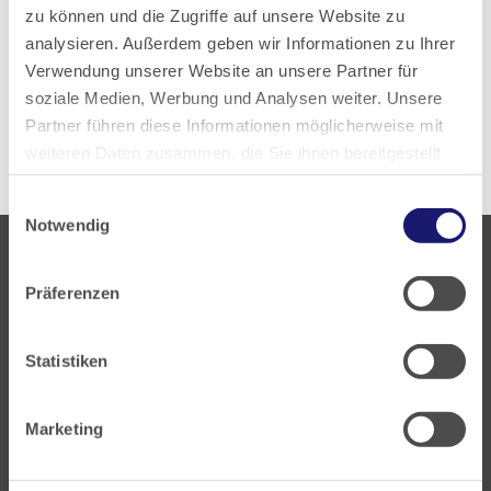
zu können und die Zugriffe auf unsere Website zu
analysieren. Außerdem geben wir Informationen zu Ihrer
Zur aktuellen PDF-Ausgabe
Verwendung unserer Website an unsere Partner für
soziale Medien, Werbung und Analysen weiter. Unsere
Alle Ausgaben anzeigen
Partner führen diese Informationen möglicherweise mit
weiteren Daten zusammen, die Sie ihnen bereitgestellt
haben oder die sie im Rahmen Ihrer Nutzung der Dienste
Einwilligungsauswahl
gesammelt haben.
Notwendig
Datenschutz
|
Impressum
Präferenzen
Statistiken
Landesärztekammer Hessen
Hanauer Landstraße 152
Marketing
60314 Frankfurt
Postfach 60 05 66