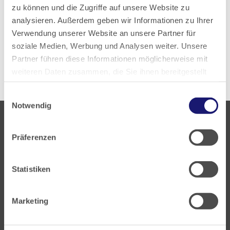
zu können und die Zugriffe auf unsere Website zu
analysieren. Außerdem geben wir Informationen zu Ihrer
Zur aktuellen PDF-Ausgabe
Verwendung unserer Website an unsere Partner für
soziale Medien, Werbung und Analysen weiter. Unsere
Alle Ausgaben anzeigen
Partner führen diese Informationen möglicherweise mit
weiteren Daten zusammen, die Sie ihnen bereitgestellt
haben oder die sie im Rahmen Ihrer Nutzung der Dienste
Einwilligungsauswahl
gesammelt haben.
Notwendig
Datenschutz
|
Impressum
Präferenzen
Statistiken
Landesärztekammer Hessen
Hanauer Landstraße 152
Marketing
60314 Frankfurt
Postfach 60 05 66