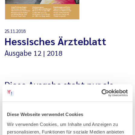
25.11.2018
Hessisches Ärzteblatt
Ausgabe
12
2018
Diese Ausgabe steht nur als
PDF-Datei zur Verfügung
Alle Ausgaben, die vor Januar 2020 erschienen sind, stehen
Diese Webseite verwendet Cookies
nur als PDF-Datei zur Verfügung. Aus technischen
Wir verwenden Cookies, um Inhalte und Anzeigen zu
Gründen können wir Ihnen ältere Ausgaben an dieser Stelle
personalisieren, Funktionen für soziale Medien anbieten
nicht als einzelne Artikel anbieten.