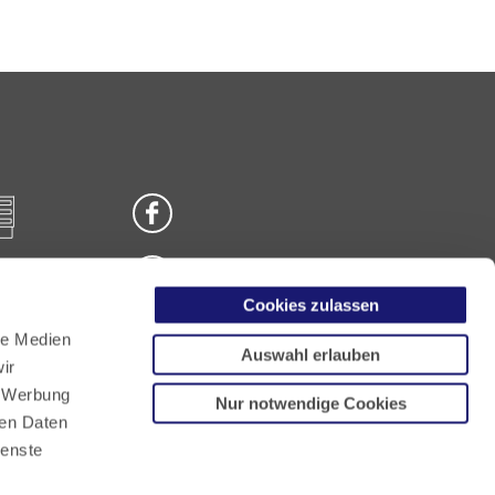
Cookies zulassen
n
le Medien
Auswahl erlauben
ir
, Werbung
Nur notwendige Cookies
ren Daten
ienste