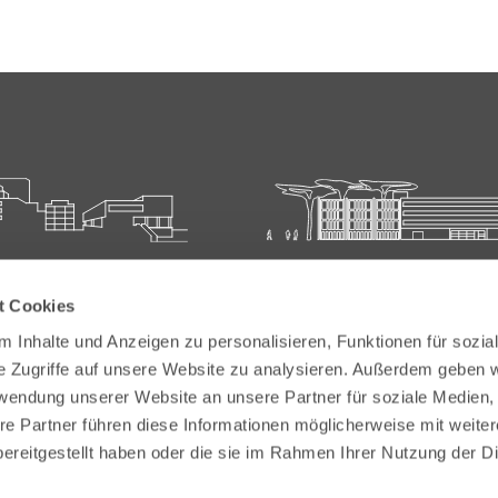
ie für Ärztliche Fort- und
Carl-Oelemann-Schule der
t Cookies
bildung
Landesärztekammer Hesse
 Inhalte und Anzeigen zu personalisieren, Funktionen für sozia
elemann-Weg 5
Carl-Oelemann-Weg 5
e Zugriffe auf unsere Website zu analysieren. Außerdem geben w
Bad Nauheim
61231 Bad Nauheim
rwendung unserer Website an unsere Partner für soziale Medien
re Partner führen diese Informationen möglicherweise mit weite
 6032 782-200
Tel:
+49 6032 782-100
ereitgestellt haben oder die sie im Rahmen Ihrer Nutzung der D
9 6032 782-220
Fax: +49 6032 782-180
akademie@laekh.de
E-Mail:
verwaltung.cos@laekh.de