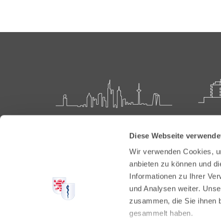
Landesärztekammer Hessen
Akadem
Diese Webseite verwende
Weiter
Hanauer Landstraße 152
Wir verwenden Cookies, um
60314 Frankfurt
Carl-O
anbieten zu können und di
61231 
Informationen zu Ihrer Ve
Postfach 60 05 66
und Analysen weiter. Unse
60335 Frankfurt
Tel:
+49
zusammen, die Sie ihnen b
Fax: +4
Tel:
+49 69 97672-0
gesammelt haben.
E-Mail: