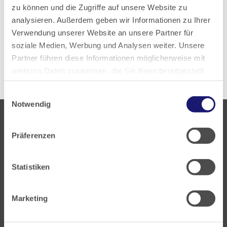
zu können und die Zugriffe auf unsere Website zu
analysieren. Außerdem geben wir Informationen zu Ihrer
Zur aktuellen PDF-Ausgabe
Verwendung unserer Website an unsere Partner für
soziale Medien, Werbung und Analysen weiter. Unsere
Alle Ausgaben anzeigen
Partner führen diese Informationen möglicherweise mit
weiteren Daten zusammen, die Sie ihnen bereitgestellt
haben oder die sie im Rahmen Ihrer Nutzung der Dienste
Einwilligungsauswahl
gesammelt haben.
Notwendig
Datenschutz
|
Impressum
Präferenzen
Statistiken
Landesärztekammer Hessen
Hanauer Landstraße 152
Marketing
60314 Frankfurt
Postfach 60 05 66