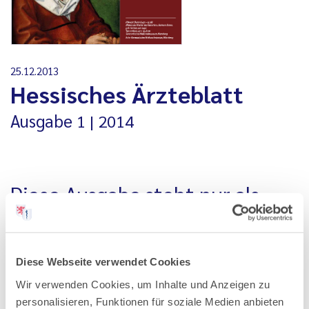
25.12.2013
Hessisches Ärzteblatt
Ausgabe
1
2014
Diese Ausgabe steht nur als
PDF-Datei zur Verfügung
Alle Ausgaben, die vor Januar 2020 erschienen sind, stehen
Diese Webseite verwendet Cookies
nur als PDF-Datei zur Verfügung. Aus technischen
Wir verwenden Cookies, um Inhalte und Anzeigen zu
Gründen können wir Ihnen ältere Ausgaben an dieser Stelle
personalisieren, Funktionen für soziale Medien anbieten
nicht als einzelne Artikel anbieten.