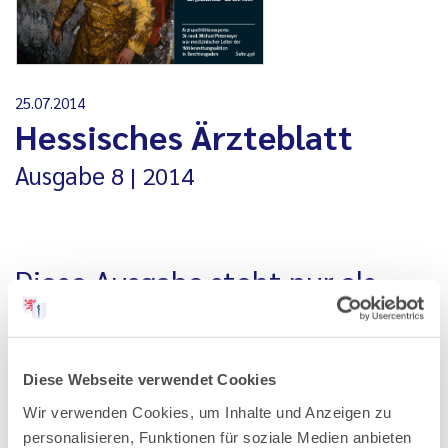
25.07.2014
Hessisches Ärzteblatt
Ausgabe
8
2014
Diese Ausgabe steht nur als
PDF-Datei zur Verfügung
Alle Ausgaben, die vor Januar 2020 erschienen sind, stehen
Diese Webseite verwendet Cookies
nur als PDF-Datei zur Verfügung. Aus technischen
Wir verwenden Cookies, um Inhalte und Anzeigen zu
Gründen können wir Ihnen ältere Ausgaben an dieser Stelle
personalisieren, Funktionen für soziale Medien anbieten
nicht als einzelne Artikel anbieten.