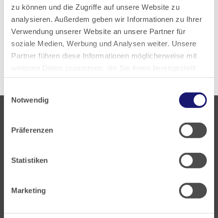
zu können und die Zugriffe auf unsere Website zu
analysieren. Außerdem geben wir Informationen zu Ihrer
Zur aktuellen PDF-Ausgabe
Verwendung unserer Website an unsere Partner für
soziale Medien, Werbung und Analysen weiter. Unsere
Alle Ausgaben anzeigen
Partner führen diese Informationen möglicherweise mit
weiteren Daten zusammen, die Sie ihnen bereitgestellt
haben oder die sie im Rahmen Ihrer Nutzung der Dienste
Einwilligungsauswahl
gesammelt haben.
Notwendig
Datenschutz
|
Impressum
Präferenzen
Statistiken
Landesärztekammer Hessen
Hanauer Landstraße 152
Marketing
60314 Frankfurt
Postfach 60 05 66