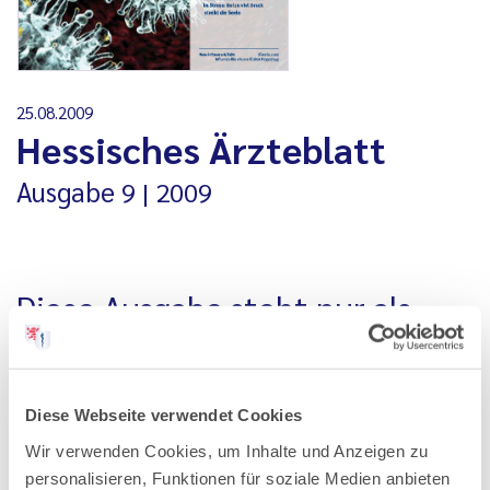
25.08.2009
Hessisches Ärzteblatt
Ausgabe
9
2009
Diese Ausgabe steht nur als
PDF-Datei zur Verfügung
Alle Ausgaben, die vor Januar 2020 erschienen sind, stehen
Diese Webseite verwendet Cookies
nur als PDF-Datei zur Verfügung. Aus technischen
Wir verwenden Cookies, um Inhalte und Anzeigen zu
Gründen können wir Ihnen ältere Ausgaben an dieser Stelle
personalisieren, Funktionen für soziale Medien anbieten
nicht als einzelne Artikel anbieten.