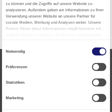
zu können und die Zugriffe auf unsere Website zu
analysieren. Außerdem geben wir Informationen zu Ihrer
Zur aktuellen PDF-Ausgabe
Verwendung unserer Website an unsere Partner für
soziale Medien, Werbung und Analysen weiter. Unsere
Alle Ausgaben anzeigen
Partner führen diese Informationen möglicherweise mit
weiteren Daten zusammen, die Sie ihnen bereitgestellt
haben oder die sie im Rahmen Ihrer Nutzung der Dienste
Einwilligungsauswahl
gesammelt haben.
Notwendig
Datenschutz
|
Impressum
Präferenzen
Statistiken
Landesärztekammer Hessen
Hanauer Landstraße 152
Marketing
60314 Frankfurt
Postfach 60 05 66