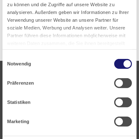
zu können und die Zugriffe auf unsere Website zu
analysieren. Außerdem geben wir Informationen zu Ihrer
Zur aktuellen PDF-Ausgabe
Verwendung unserer Website an unsere Partner für
soziale Medien, Werbung und Analysen weiter. Unsere
Alle Ausgaben anzeigen
Partner führen diese Informationen möglicherweise mit
weiteren Daten zusammen, die Sie ihnen bereitgestellt
haben oder die sie im Rahmen Ihrer Nutzung der Dienste
Einwilligungsauswahl
gesammelt haben.
Notwendig
Datenschutz
|
Impressum
Präferenzen
Statistiken
Landesärztekammer Hessen
Hanauer Landstraße 152
Marketing
60314 Frankfurt
Postfach 60 05 66