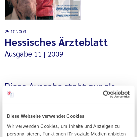
25.10.2009
Hessisches Ärzteblatt
Ausgabe
11
2009
Diese Ausgabe steht nur als
PDF-Datei zur Verfügung
Alle Ausgaben, die vor Januar 2020 erschienen sind, stehen
Diese Webseite verwendet Cookies
nur als PDF-Datei zur Verfügung. Aus technischen
Wir verwenden Cookies, um Inhalte und Anzeigen zu
Gründen können wir Ihnen ältere Ausgaben an dieser Stelle
personalisieren, Funktionen für soziale Medien anbieten
nicht als einzelne Artikel anbieten.