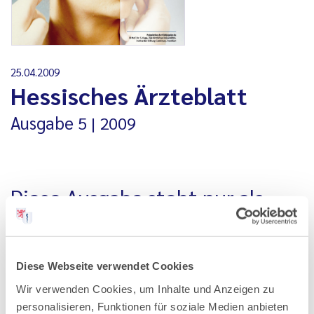
25.04.2009
Hessisches Ärzteblatt
Ausgabe
5
2009
Diese Ausgabe steht nur als
PDF-Datei zur Verfügung
Alle Ausgaben, die vor Januar 2020 erschienen sind, stehen
Diese Webseite verwendet Cookies
nur als PDF-Datei zur Verfügung. Aus technischen
Wir verwenden Cookies, um Inhalte und Anzeigen zu
Gründen können wir Ihnen ältere Ausgaben an dieser Stelle
personalisieren, Funktionen für soziale Medien anbieten
nicht als einzelne Artikel anbieten.