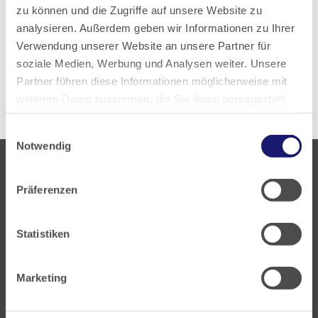
zu können und die Zugriffe auf unsere Website zu
analysieren. Außerdem geben wir Informationen zu Ihrer
Zur aktuellen PDF-Ausgabe
Verwendung unserer Website an unsere Partner für
soziale Medien, Werbung und Analysen weiter. Unsere
Alle Ausgaben anzeigen
Partner führen diese Informationen möglicherweise mit
weiteren Daten zusammen, die Sie ihnen bereitgestellt
haben oder die sie im Rahmen Ihrer Nutzung der Dienste
Einwilligungsauswahl
gesammelt haben.
Notwendig
Datenschutz
|
Impressum
Präferenzen
Statistiken
Landesärztekammer Hessen
Hanauer Landstraße 152
Marketing
60314 Frankfurt
Postfach 60 05 66