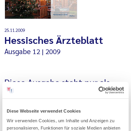
25.11.2009
Hessisches Ärzteblatt
Ausgabe
12
2009
Diese Ausgabe steht nur als
PDF-Datei zur Verfügung
Alle Ausgaben, die vor Januar 2020 erschienen sind, stehen
Diese Webseite verwendet Cookies
nur als PDF-Datei zur Verfügung. Aus technischen
Wir verwenden Cookies, um Inhalte und Anzeigen zu
Gründen können wir Ihnen ältere Ausgaben an dieser Stelle
personalisieren, Funktionen für soziale Medien anbieten
nicht als einzelne Artikel anbieten.