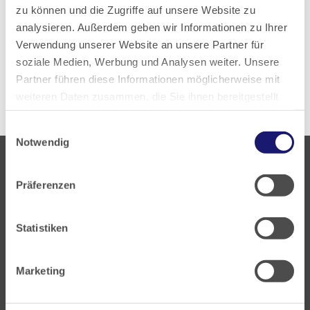
zu können und die Zugriffe auf unsere Website zu
analysieren. Außerdem geben wir Informationen zu Ihrer
Zur aktuellen PDF-Ausgabe
Verwendung unserer Website an unsere Partner für
soziale Medien, Werbung und Analysen weiter. Unsere
Alle Ausgaben anzeigen
Partner führen diese Informationen möglicherweise mit
weiteren Daten zusammen, die Sie ihnen bereitgestellt
haben oder die sie im Rahmen Ihrer Nutzung der Dienste
Einwilligungsauswahl
gesammelt haben.
Notwendig
Datenschutz
|
Impressum
Präferenzen
Statistiken
Landesärztekammer Hessen
Hanauer Landstraße 152
Marketing
60314 Frankfurt
Postfach 60 05 66