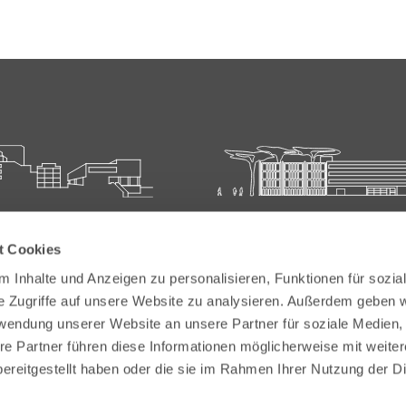
ie für Ärztliche Fort- und
Carl-Oelemann-Schule der
t Cookies
bildung
Landesärztekammer Hesse
 Inhalte und Anzeigen zu personalisieren, Funktionen für sozia
elemann-Weg 5
Carl-Oelemann-Weg 5
e Zugriffe auf unsere Website zu analysieren. Außerdem geben w
Bad Nauheim
61231 Bad Nauheim
rwendung unserer Website an unsere Partner für soziale Medien
re Partner führen diese Informationen möglicherweise mit weite
 6032 782-200
Tel:
+49 6032 782-100
ereitgestellt haben oder die sie im Rahmen Ihrer Nutzung der D
9 6032 782-220
Fax: +49 6032 782-180
akademie@laekh.de
E-Mail:
verwaltung.cos@laekh.de