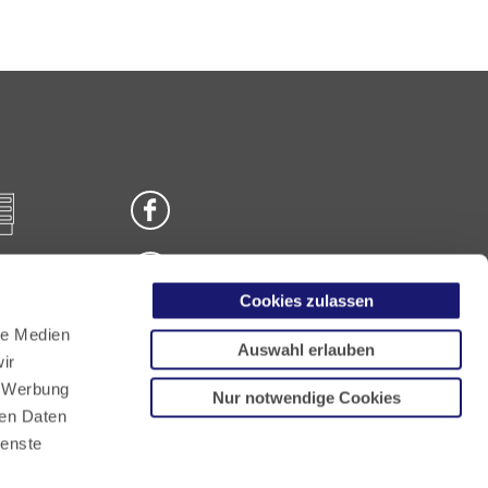
Cookies zulassen
n
le Medien
Auswahl erlauben
ir
, Werbung
Nur notwendige Cookies
ren Daten
ienste