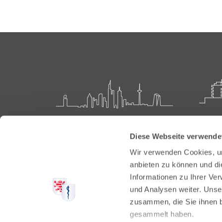
Landesärztekammer Hessen
Akadem
Diese Webseite verwende
Weiter
Hanauer Landstraße 152
Wir verwenden Cookies, um
60314 Frankfurt
Carl-O
anbieten zu können und di
61231 
Informationen zu Ihrer Ve
Postfach 60 05 66
und Analysen weiter. Unse
60335 Frankfurt
Tel:
+49
zusammen, die Sie ihnen b
Fax: +4
Tel:
+49 69 97672-0
gesammelt haben.
E-Mail: