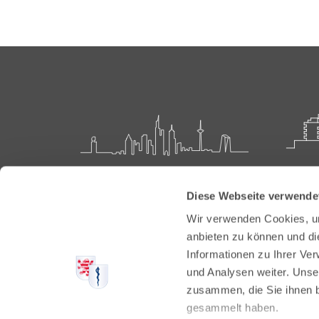
Landesärztekammer Hessen
Akadem
Diese Webseite verwende
Weiter
Hanauer Landstraße 152
Wir verwenden Cookies, um
60314 Frankfurt
Carl-O
anbieten zu können und di
61231 
Informationen zu Ihrer Ve
Postfach 60 05 66
und Analysen weiter. Unse
60335 Frankfurt
Tel:
+49
zusammen, die Sie ihnen b
Fax: +4
Tel:
+49 69 97672-0
gesammelt haben.
E-Mail: