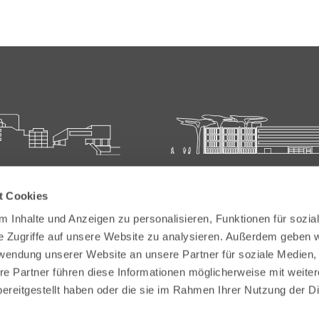
ie für Ärztliche Fort- und
Carl-Oelemann-Schule der
t Cookies
bildung
Landesärztekammer Hesse
 Inhalte und Anzeigen zu personalisieren, Funktionen für sozia
elemann-Weg 5
Carl-Oelemann-Weg 5
e Zugriffe auf unsere Website zu analysieren. Außerdem geben w
Bad Nauheim
61231 Bad Nauheim
rwendung unserer Website an unsere Partner für soziale Medien
re Partner führen diese Informationen möglicherweise mit weite
 6032 782-200
Tel:
+49 6032 782-100
ereitgestellt haben oder die sie im Rahmen Ihrer Nutzung der D
9 6032 782-220
Fax: +49 6032 782-180
akademie@laekh.de
E-Mail:
verwaltung.cos@laekh.de