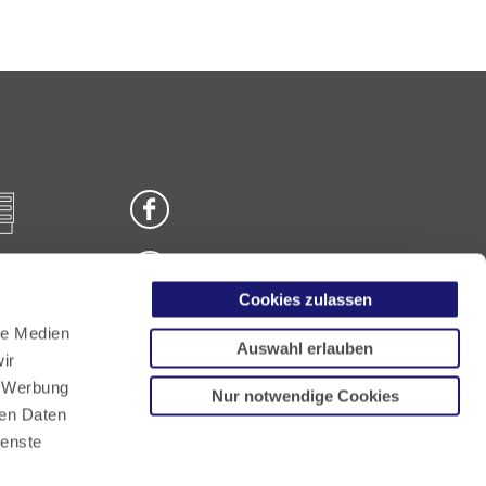
Cookies zulassen
n
le Medien
Auswahl erlauben
ir
, Werbung
Nur notwendige Cookies
ren Daten
ienste