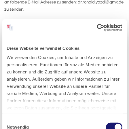
an folgende E-Mail Adresse zu senden:
dr.ronald.yazdi@gmx.de
zu senden.
Dr Ronald Yazdi
Kontakt:
Diese Webseite verwendet Cookies
Chirurgie und Orthopädie am Forum Hanau
Wir verwenden Cookies, um Inhalte und Anzeigen zu
Mühlstraße 19
personalisieren, Funktionen für soziale Medien anbieten
63450 Hanau
zu können und die Zugriffe auf unsere Website zu
analysieren. Außerdem geben wir Informationen zu Ihrer
Fon: +49 171 6861116
Verwendung unserer Website an unsere Partner für
Fax: +49 6181 12129
soziale Medien, Werbung und Analysen weiter. Unsere
E-Mail:
dr.ronald.yazdi@gmx.de
Partner führen diese Informationen möglicherweise mit
weiteren Daten zusammen, die Sie ihnen bereitgestellt
haben oder die sie im Rahmen Ihrer Nutzung der Dienste
Einwilligungsauswahl
gesammelt haben.
Veröffentlicht am:
07.07.2026
Notwendig