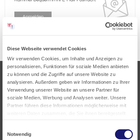
Anmelden
Diese Webseite verwendet Cookies
Wir verwenden Cookies, um Inhalte und Anzeigen zu
personalisieren, Funktionen für soziale Medien anbieten
zu können und die Zugriffe auf unsere Website zu
analysieren. Außerdem geben wir Informationen zu Ihrer
Verwendung unserer Website an unsere Partner für
soziale Medien, Werbung und Analysen weiter. Unsere
Partner führen diese Informationen möglicherweise mit
Landesärztekammer Hessen
weiteren Daten zusammen, die Sie ihnen bereitgestellt
Hanauer Landstraße 152
haben oder die sie im Rahmen Ihrer Nutzung der Dienste
60314 Frankfurt
Einwilligungsauswahl
gesammelt haben.
Notwendig
Postfach 60 05 66