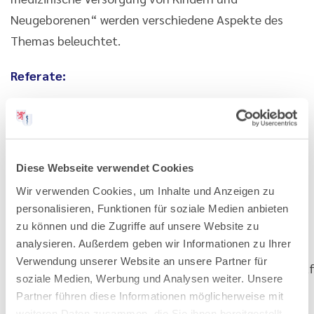
Neugeborenen“ werden verschiedene Aspekte des
Themas beleuchtet.
Referate:
Externe Qualitätssicherung in der Geburtshilfe
(Dr. med. Friedemann Woernle)
Aspekte zur Patientensicherheit auf
Diese Webseite verwendet Cookies
Kinderintensivstationen (Dr. med. Roland
Wir verwenden Cookies, um Inhalte und Anzeigen zu
Schrewe)
personalisieren, Funktionen für soziale Medien anbieten
Qualitätssicherung in der Gynäkologie (Dr. med.
zu können und die Zugriffe auf unsere Website zu
Klaus Doubek)
analysieren. Außerdem geben wir Informationen zu Ihrer
Verwendung unserer Website an unsere Partner für
Blick in den Kreißsaal aus der Perspektive der Luft
soziale Medien, Werbung und Analysen weiter. Unsere
(Dr. med. Christopher Seiler & Oliver Lübker)
Partner führen diese Informationen möglicherweise mit
weiteren Daten zusammen, die Sie ihnen bereitgestellt