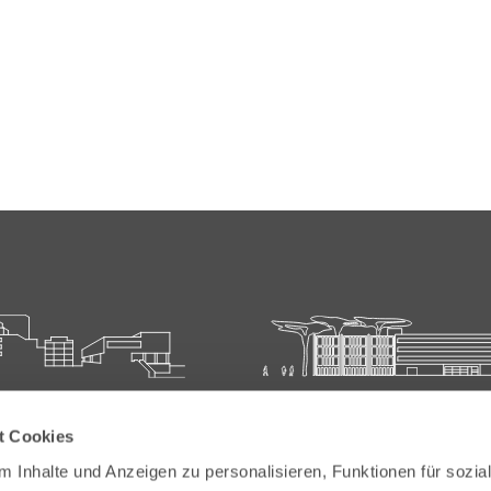
ie für Ärztliche Fort- und
Carl-Oelemann-Schule der
t Cookies
bildung
Landesärztekammer Hesse
 Inhalte und Anzeigen zu personalisieren, Funktionen für sozia
elemann-Weg 5
Carl-Oelemann-Weg 5