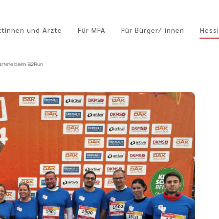
ztinnen und Ärzte
Für MFA
Für Bürger/-innen
Hessi
rtete beim B2Run