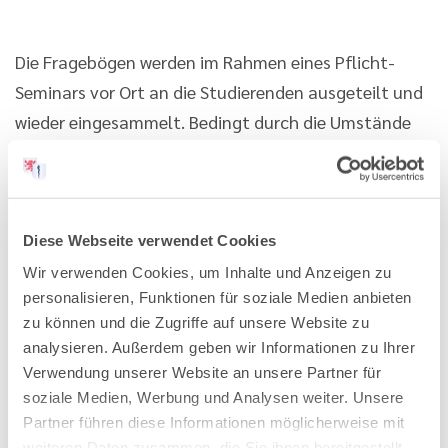
Die Fragebögen werden im Rahmen eines Pflicht-
Seminars vor Ort an die Studierenden ausgeteilt und
wieder eingesammelt. Bedingt durch die Umstände
rund um Corona und ausschließlich online
stattfindender Lehrveranstaltungen mussten die
9. Welle insgesamt und die 10. Welle in Marburg
online durchgeführt werden. Die 11. Befragungswelle
Diese Webseite verwendet Cookies
im Wintersemester 2022/23 konnte erneut vor Ort
Wir verwenden Cookies, um Inhalte und Anzeigen zu
personalisieren, Funktionen für soziale Medien anbieten
erfolgen.
zu können und die Zugriffe auf unsere Website zu
analysieren. Außerdem geben wir Informationen zu Ihrer
Der Fragebogen für Studierende wurde auf Basis des
Verwendung unserer Website an unsere Partner für
Absolventenfragebogens entwickelt. Dieser
soziale Medien, Werbung und Analysen weiter. Unsere
beinhaltet neben der soziodemografischen
Partner führen diese Informationen möglicherweise mit
Datenabfrage zwei retrospektive Fragen nach den
weiteren Daten zusammen, die Sie ihnen bereitgestellt