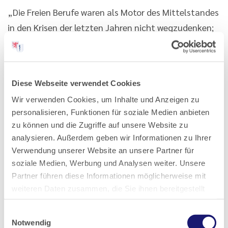
„Die Freien Berufe waren als Motor des Mittelstandes
in den Krisen der letzten Jahren nicht wegzudenken;
die Krisen sind noch nicht vorbei – deshalb gilt es
weiter, alle Kraft darauf zu verwenden, die
Herausforderungen dieser Zeit zu meistern, damit
Diese Webseite verwendet Cookies
unsere Mandaten, Patientinnen und Klienten aber
Wir verwenden Cookies, um Inhalte und Anzeigen zu
auch unsere Kolleginnen und Kollegen weitgehend
personalisieren, Funktionen für soziale Medien anbieten
unbeschadet aus dieser Lage hervorgehen“,
zu können und die Zugriffe auf unsere Website zu
kommentiert die wiedergewählte Präsidentin Hahne.
analysieren. Außerdem geben wir Informationen zu Ihrer
(red)
Verwendung unserer Website an unsere Partner für
soziale Medien, Werbung und Analysen weiter. Unsere
Partner führen diese Informationen möglicherweise mit
weiteren Daten zusammen, die Sie ihnen bereitgestellt
haben oder die sie im Rahmen Ihrer Nutzung der Dienste
Einwilligungsauswahl
gesammelt haben.
Notwendig