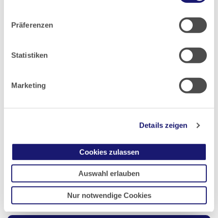
Datenschutz
|
Impressum
22.03.2023
Hessisches Ärzteblatt
Präferenzen
Ausgabe 4/2023
Statistiken
Marketing
Artikel geschrieben von:
Redaktion HÄBL
Details zeigen
Cookies zulassen
Teilen
Auswahl erlauben
Nur notwendige Cookies