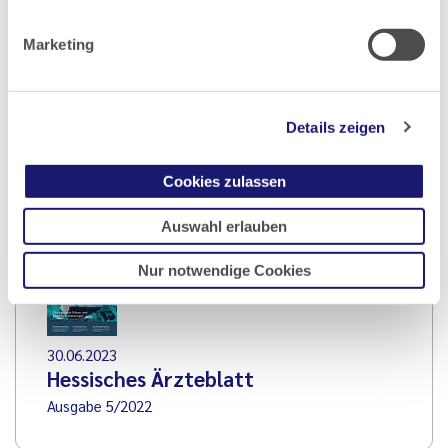
Marketing
Dr. med. Dipl.-Chem. Paul Otto Nowak
, Facharzt für
Innere Medizin, Notfall­medizin und Facharzt für
Arbeitsmedizin, Flugmedizin; Vorsitzender des
Details zeigen
Ausschusses Notfallversorgung und
Katastrophenmedizin der LÄKH
Cookies zulassen
Auswahl erlauben
Nur notwendige Cookies
30.06.2023
Hessisches Ärzteblatt
Ausgabe 5/2022