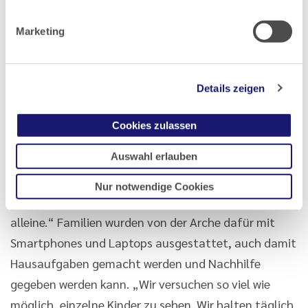
organisiert werde. „Uns hat die Situation nochmal
Marketing
sehr klar vor Augen geführt, wie eng die finanziellen
Budgets vor allem in den Hartz-IV-Familien sind.
Kinder, die normalerweise bei uns essen, kamen satt
Details zeigen
nach Hause. Jetzt mussten die Eltern Essen
besorgen.“ Ein Grund, warum die Arche die
Cookies zulassen
Lebensmittelausgabe organisiert habe. Doch
Auswahl erlauben
wichtiger sei, in Kontakt zu den Kindern zu bleiben.
Das passiert via Whats-App, Youtube und ähnlichen
Nur notwendige Cookies
Formaten. „Die Kinder sollen wissen, sie sind nicht
alleine.“ Familien wurden von der Arche dafür mit
Smartphones und Laptops ausgestattet, auch damit
Hausaufgaben gemacht werden und Nachhilfe
gegeben werden kann. „Wir versuchen so viel wie
möglich, einzelne Kinder zu sehen. Wir halten täglich