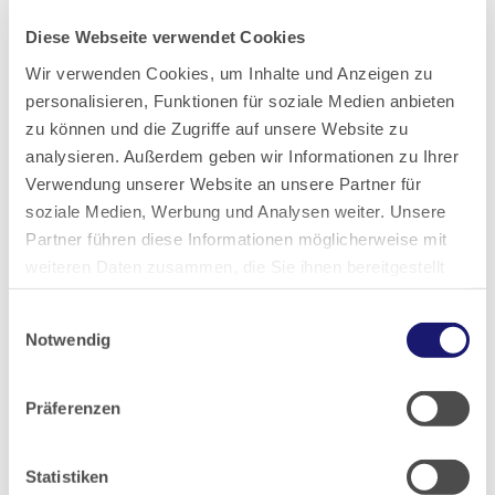
Diese Webseite verwendet Cookies
Wir verwenden Cookies, um Inhalte und Anzeigen zu
personalisieren, Funktionen für soziale Medien anbieten
zu können und die Zugriffe auf unsere Website zu
Unterstützung bei Hausaufgaben und Nachhilfe.
Foto: Arche
analysieren. Außerdem geben wir Informationen zu Ihrer
Verwendung unserer Website an unsere Partner für
soziale Medien, Werbung und Analysen weiter. Unsere
Am wichtigsten: in Kontakt zu den
Partner führen diese Informationen möglicherweise mit
Kindern bleiben
weiteren Daten zusammen, die Sie ihnen bereitgestellt
haben oder die sie im Rahmen Ihrer Nutzung der Dienste
Einwilligungsauswahl
Die Pandemie hat die Arche und die Kinder hart
gesammelt haben.
Notwendig
getroffen. Der Wegfall der gemeinsamen Mahlzeiten
Datenschutz
|
Impressum
wurde durch eine Lebensmittelausgabe aufgefangen.
Präferenzen
Aktuell werden bis zu 300 Familien mit Essen
versorgt. Allein die Beschaffung der Lebensmittel sei
Statistiken
mit viel Aufwand verbunden, da alles über Spenden