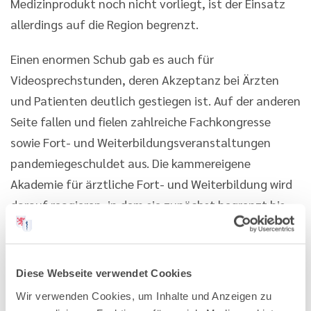
Medizinprodukt noch nicht vorliegt, ist der Einsatz
allerdings auf die Region begrenzt.
Einen enormen Schub gab es auch für
Videosprechstunden, deren Akzeptanz bei Ärzten
und Patienten deutlich gestiegen ist. Auf der anderen
Seite fallen und fielen zahlreiche Fachkongresse
sowie Fort- und Weiterbildungsveranstaltungen
pandemiegeschuldet aus. Die kammereigene
Akademie für ärztliche Fort- und Weiterbildung wird
darauf reagieren, in dem sie zunächst begrenzt bis
Ende 2020 den e-Learning-Anteil in den gültigen
Kursbüchern und Curricula bei gleichzeitiger
Reduzierung der Präsenzzeiten auf 40 % erhöht.
Diese Webseite verwendet Cookies
Zudem werden live erfolgende Online-Seminare bzw.
Wir verwenden Cookies, um Inhalte und Anzeigen zu
Webinare mit Präsenzveranstaltungen gleichgestellt.