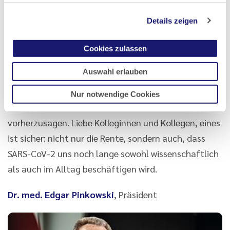
Arbeitsbedingungen vorfindet. Wer keine persönliche
Schutzausrüstung hat, ist nicht nur in seiner
Details zeigen
körperlichen Gesundheit gefährdet, sondern auch
Cookies zulassen
psychisch stark belastet und könnte ein Second
Victim (vgl. Seite 444–446) werden.
Auswahl erlauben
Es braucht keine hellseherischen Fähigkeiten, um
Nur notwendige Cookies
weitere Reformen im Gesundheitswesen
vorherzusagen. Liebe Kolleginnen und Kollegen, eines
ist sicher: nicht nur die Rente, sondern auch, dass
SARS-CoV-2 uns noch lange sowohl wissenschaftlich
als auch im Alltag beschäftigen wird.
Dr. med. Edgar Pinkowski
, Präsident