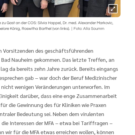
 zu Gast an der COS: Silvia Happel, Dr. med. Alexander Markovic,
ore König, Roswitha Barthel (von links).
Foto: Alla Soumm
en Vorsitzenden des geschäftsführenden
 Bad Nauheim gekommen. Das letzte Treffen, an
lag da bereits zehn Jahre zurück. Bereits eingangs
besprechen gab – war doch der Beruf Medizinischer
t nicht wenigen Veränderungen unterworfen. Im
inigkeit darüber, dass eine enge Zusammenarbeit
ür die Gewinnung des für Kliniken wie Praxen
traler Bedeutung sei. Neben dem virulenten
die Interessen der MFA – etwa bei Tariffragen –
 wir für die MFA etwas erreichen wollen, können