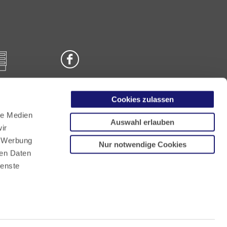
Cookies zulassen
n
le Medien
Auswahl erlauben
ir
, Werbung
Nur notwendige Cookies
ren Daten
ienste