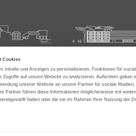
ie für Ärztliche Fort- und
Carl-Oelemann-Schule der
t Cookies
bildung
Landesärztekammer Hesse
 Inhalte und Anzeigen zu personalisieren, Funktionen für sozia
elemann-Weg 5
Carl-Oelemann-Weg 5
e Zugriffe auf unsere Website zu analysieren. Außerdem geben w
Bad Nauheim
61231 Bad Nauheim
rwendung unserer Website an unsere Partner für soziale Medien
re Partner führen diese Informationen möglicherweise mit weite
 6032 782-200
Tel:
+49 6032 782-100
ereitgestellt haben oder die sie im Rahmen Ihrer Nutzung der D
9 6032 782-220
Fax: +49 6032 782-180
akademie@laekh.de
E-Mail:
verwaltung.cos@laekh.de
m