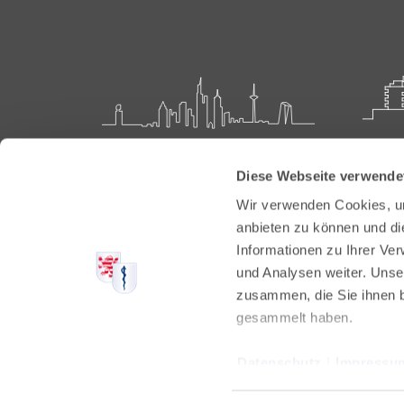
Landesärztekammer Hessen
Akadem
Diese Webseite verwende
Weiter
Hanauer Landstraße 152
Wir verwenden Cookies, um
60314 Frankfurt
Carl-O
anbieten zu können und di
61231 
Informationen zu Ihrer Ve
Postfach 60 05 66
und Analysen weiter. Unse
60335 Frankfurt
Tel:
+49
zusammen, die Sie ihnen b
Fax: +4
Tel:
+49 69 97672-0
gesammelt haben.
E-Mail:
Fax: +49 69 97672-128
E-Mail:
info@laekh.de
Datenschutz
|
Impressu