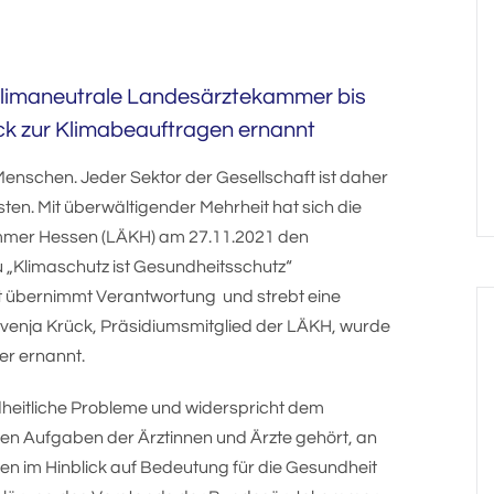
klimaneutrale Landesärztekammer bis
ck zur Klimabeauftragen ernannt
enschen. Jeder Sektor der Gesellschaft ist daher
sten. Mit überwältigender Mehrheit hat sich die
mer Hessen (LÄKH) am 27.11.2021 den
 „Klimaschutz ist Gesundheitsschutz“
 übernimmt Verantwortung und strebt eine
Svenja Krück, Präsidiumsmitglied der LÄKH, wurde
r ernannt.
heitliche Probleme und widerspricht dem
den Aufgaben der Ärztinnen und Ärzte gehört, an
n im Hinblick auf Bedeutung für die Gesundheit