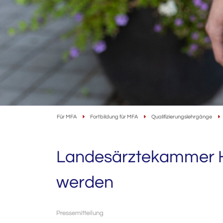
Für MFA
Fortbildung für MFA
Qualifizierungslehrgänge
Landesärztekammer He
werden
Pressemitteilung