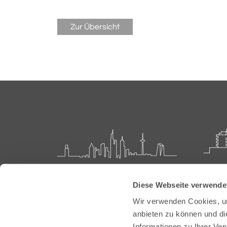
Zur Übersicht
Landesärztekammer Hessen
Akadem
Diese Webseite verwende
Weiter
Hanauer Landstraße 152
Wir verwenden Cookies, um
60314 Frankfurt
Carl-O
anbieten zu können und di
61231 
Informationen zu Ihrer Ve