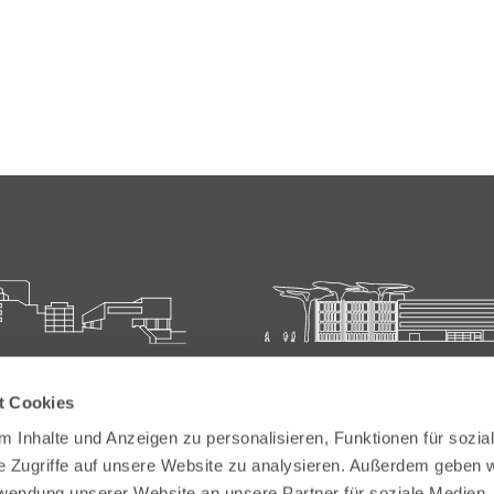
ie für Ärztliche Fort- und
Carl-Oelemann-Schule der
t Cookies
bildung
Landesärztekammer Hesse
 Inhalte und Anzeigen zu personalisieren, Funktionen für sozia
elemann-Weg 5
Carl-Oelemann-Weg 5
e Zugriffe auf unsere Website zu analysieren. Außerdem geben w
Bad Nauheim
61231 Bad Nauheim
rwendung unserer Website an unsere Partner für soziale Medien