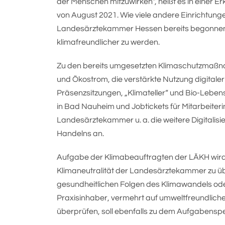
der Menschen mitzuwirken“, heißt es in einer
von August 2021. Wie viele andere Einrichtun
Landesärztekammer Hessen bereits begonnen,
klimafreundlicher zu werden.
Zu den bereits umgesetzten Klimaschutzmaßn
und Ökostrom, die verstärkte Nutzung digitale
Präsenzsitzungen, „Klimateller“ und Bio-Lebe
in Bad Nauheim und Jobtickets für Mitarbeiterin
Landesärztekammer u. a. die weitere Digitalis
Handelns an.
Aufgabe der Klimabeauftragten der LÄKH wird 
Klimaneutralität der Landesärztekammer zu ü
gesundheitlichen Folgen des Klimawandels od
Praxisinhaber, vermehrt auf umweltfreundliche
überprüfen, soll ebenfalls zu dem Aufgabensp