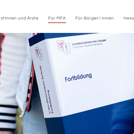
rztinnen und Ärzte
Für MFA
Für Bürger/-innen
Hess