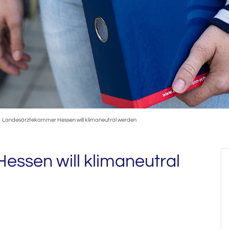
Landesärztekammer Hessen will klimaneutral werden
ssen will klimaneutral