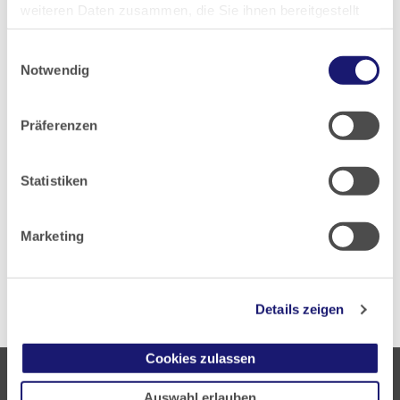
weiteren Daten zusammen, die Sie ihnen bereitgestellt
Gästehaus der Carl-Oelemann-Schule
haben oder die sie im Rahmen Ihrer Nutzung der Dienste
Buchungsanfrage für ein Zimmer im Gästehaus
Einwilligungsauswahl
gesammelt haben.
der Carl-Oelemann-Schule
Notwendig
Hausordnung der Landesärztekammer Hessen
Datenschutz
|
Impressum
Präferenzen
Statistiken
Marketing
Details zeigen
Cookies zulassen
Auswahl erlauben