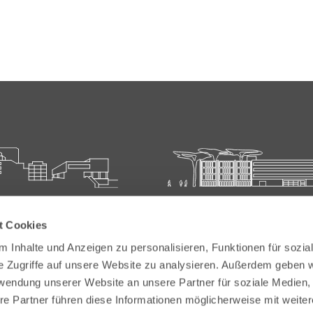
ie für Ärztliche Fort- und
Carl-Oelemann-Schule der
t Cookies
bildung
Landesärztekammer Hesse
 Inhalte und Anzeigen zu personalisieren, Funktionen für sozia
elemann-Weg 5
Carl-Oelemann-Weg 5
e Zugriffe auf unsere Website zu analysieren. Außerdem geben w
Bad Nauheim
61231 Bad Nauheim
rwendung unserer Website an unsere Partner für soziale Medien
re Partner führen diese Informationen möglicherweise mit weite
 6032 782-200
Tel:
+49 6032 782-100