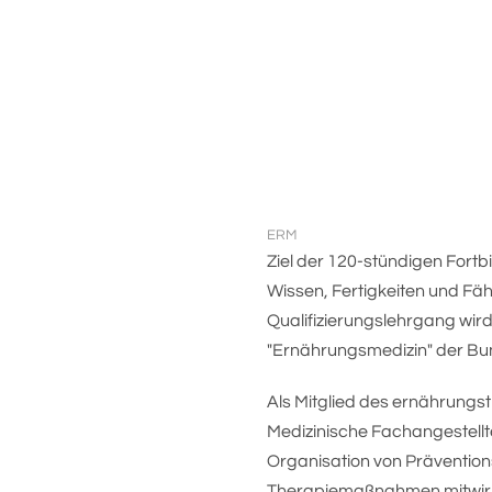
ERM
Ziel der 120-stündigen Fortb
Wissen, Fertigkeiten und Fä
Qualifizierungslehrgang wir
"Ernährungsmedizin" der B
Als Mitglied des ernährungs
Medizinische Fachangestell
Organisation von Präventions
Therapiemaßnahmen mitwirke