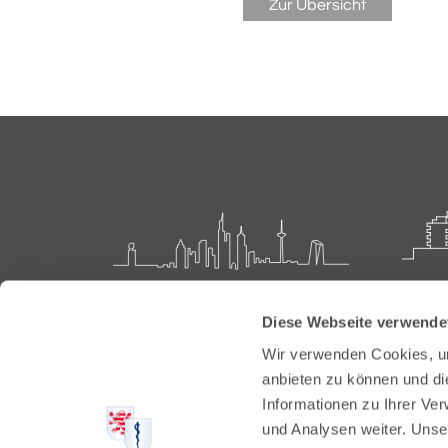
Zur Übersicht
Landesärztekammer Hessen
Akadem
Diese Webseite verwende
Weiter
Hanauer Landstraße 152
Wir verwenden Cookies, um
60314 Frankfurt
Carl-O
anbieten zu können und di
61231 
Informationen zu Ihrer Ve
Postfach 60 05 66
und Analysen weiter. Unse
60335 Frankfurt
Tel:
+49