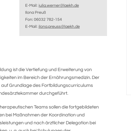
E-Mail:
julia.werner@laekh.de
Ilona Preuß
Fon: 06032 782-154
E-Mail:
ilona.preuss@laekh.de
ildung ist die Vertiefung und Erweiterung von
higkeiten im Bereich der Ernährungsmedizin. Der
d auf Grundlage des Fortbildungscurriculums
undesärztekammer durchgeführt.
therapeutischen Teams sollen die fortgebildeten
ten bei Maßnahmen der Koordination und
leistungen und nach ärztlicher Delegation bei
n, u. a. auch bei Schulungen der