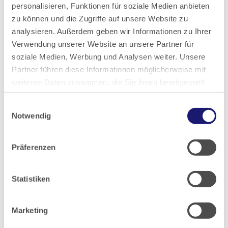
personalisieren, Funktionen für soziale Medien anbieten
Konsequenzen (z. B. fristlose Kündigung des
zu können und die Zugriffe auf unsere Website zu
Arbeitsverhältnisses) nach sich ziehen kann, wie eine aktuelle
analysieren. Außerdem geben wir Informationen zu Ihrer
Entscheidung des Landesarbeitsgerichts (LAG) Hamm
Verwendung unserer Website an unsere Partner für
verdeutlicht (Urteil vom 05.09.2025, Az.: 14 SLa 145/25). Das LAG
soziale Medien, Werbung und Analysen weiter. Unsere
Hamm bestätigte in diesem Fall die fristlose Kündigung eines
Partner führen diese Informationen möglicherweise mit
Arbeitnehmers, der im Internet gegen eine Gebühr eine
weiteren Daten zusammen, die Sie ihnen bereitgestellt
Arbeitsunfähigkeitsbescheinigung erworben hatte.
haben oder die sie im Rahmen Ihrer Nutzung der Dienste
Einwilligungsauswahl
gesammelt haben.
Notwendig
Datenschutz
|
Impressum
Zur Übersicht
Präferenzen
Statistiken
Newsletter
Marketing
Wir halten Sie auf dem Laufenden: Mit unserem
Newsletter erhalten Sie regelmäßig aktuelle