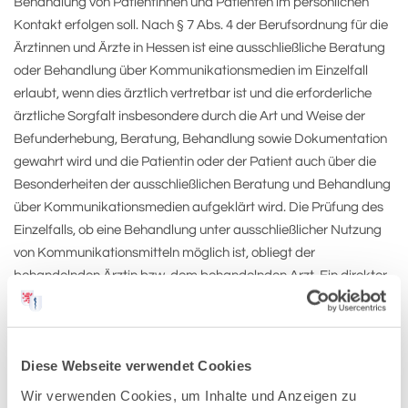
Behandlung von Patientinnen und Patienten im persönlichen
Kontakt erfolgen soll. Nach § 7 Abs. 4 der Berufsordnung für die
Ärztinnen und Ärzte in Hessen ist eine ausschließliche Beratung
oder Behandlung über Kommunikationsmedien im Einzelfall
erlaubt, wenn dies ärztlich vertretbar ist und die erforderliche
ärztliche Sorgfalt insbesondere durch die Art und Weise der
Befunderhebung, Beratung, Behandlung sowie Dokumentation
gewahrt wird und die Patientin oder der Patient auch über die
Besonderheiten der ausschließlichen Beratung und Behandlung
über Kommunikationsmedien aufgeklärt wird. Die Prüfung des
Einzelfalls, ob eine Behandlung unter ausschließlicher Nutzung
von Kommunikationsmitteln möglich ist, obliegt der
behandelnden Ärztin bzw. dem behandelnden Arzt. Ein direkter
Arzt-Patienten-Kontakt ist jedoch in jedem Fall erforderlich.
Weiter macht die Landesärztekammer Hessen darauf
aufmerksam, dass die Verwendung von
Diese Webseite verwendet Cookies
Arbeitsunfähigkeitsbescheinigungen, die auf diesen Portalen
Wir verwenden Cookies, um Inhalte und Anzeigen zu
erworben werden, gegebenenfalls arbeits- und strafrechtliche