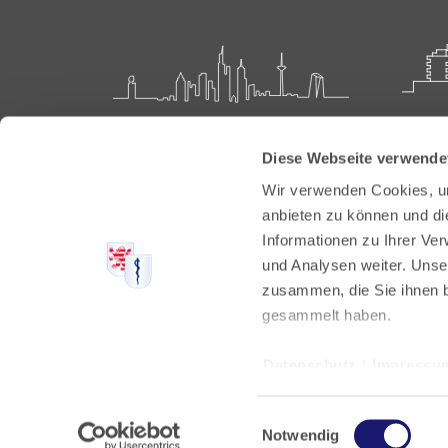
Landesärztekammer Hessen
Akadem
Diese Webseite verwende
Weiter
Hanauer Landstraße 152
Wir verwenden Cookies, um
60314 Frankfurt
Carl-O
anbieten zu können und di
61231 
Informationen zu Ihrer Ve
Postfach 60 05 66
und Analysen weiter. Unse
60335 Frankfurt
Tel:
+49
zusammen, die Sie ihnen b
Fax: +4
Tel:
+49 69 97672-0
gesammelt haben.
E-Mail:
Fax: +49 69 97672-128
E-Mail:
info@laekh.de
Datenschutz
|
Impressu
Einwilligungsauswahl
Notwendig
Weitere Adressen und Servicezeiten
Datenschu