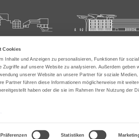
ie für Ärztliche Fort- und
Carl-Oelemann-Schule der
t Cookies
bildung
Landesärztekammer Hesse
 Inhalte und Anzeigen zu personalisieren, Funktionen für sozia
elemann-Weg 5
Carl-Oelemann-Weg 5
e Zugriffe auf unsere Website zu analysieren. Außerdem geben w
Bad Nauheim
61231 Bad Nauheim
rwendung unserer Website an unsere Partner für soziale Medien
re Partner führen diese Informationen möglicherweise mit weite
 6032 782-200
Tel:
+49 6032 782-100
ereitgestellt haben oder die sie im Rahmen Ihrer Nutzung der D
9 6032 782-220
Fax: +49 6032 782-180
akademie@laekh.de
E-Mail:
verwaltung.cos@laekh.de
m
Präferenzen
Statistiken
Marketin
tz
Impressum
Sitemap
Barrierefreiheit
Information