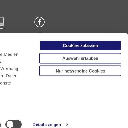
Cookies zulassen
n
le Medien
Auswahl erlauben
ir
, Werbung
Nur notwendige Cookies
ren Daten
ienste
g
Details zeigen
 in English