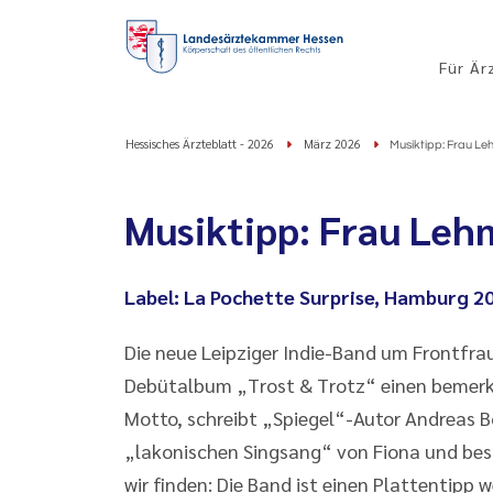
Für Är
Hessisches Ärzteblatt - 2026
März 2026
Musiktipp: Frau Leh
Musiktipp: Frau Leh
Label: La Pochette Surprise, Hamburg 2
Die neue Leipziger Indie-Band um Frontfra
Debütalbum „Trost & Trotz“ einen bemerken
Motto, schreibt „Spiegel“-Autor Andreas Bo
„lakonischen Singsang“ von Fiona und bes
wir finden: Die Band ist einen Plattentipp