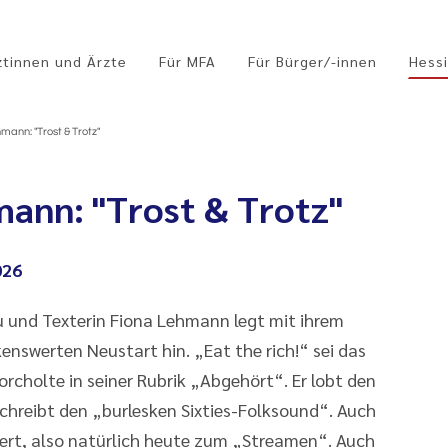
ztinnen und Ärzte
Für MFA
Für Bürger/-innen
Hessi
mann: "Trost & Trotz"
mann: "Trost & Trotz"
026
u und Texterin Fiona Lehmann legt mit ihrem
swerten Neustart hin. „Eat the rich!“ sei das
rcholte in seiner Rubrik „Abgehört“. Er lobt den
chreibt den „burlesken Sixties-Folksound“. Auch
 wert, also natürlich heute zum „Streamen“. Auch