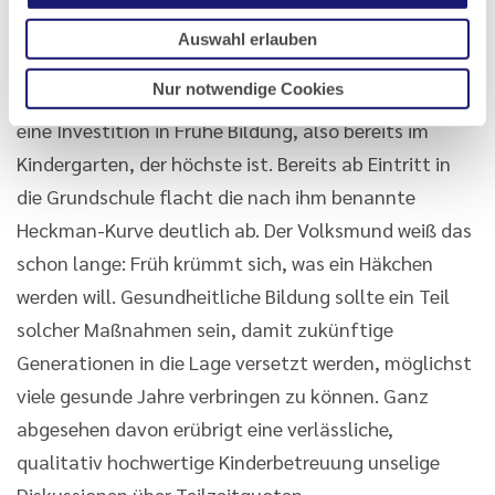
früher, nämlich in die frühkindliche Bildung. Der
Auswahl erlauben
Ökonom und Nobelpreisträger James Heckman
Nur notwendige Cookies
konnte nachweisen, dass der Return on Invest auf
eine Investition in Frühe Bildung, also bereits im
Kindergarten, der höchste ist. Bereits ab Eintritt in
die Grundschule flacht die nach ihm benannte
Heckman-Kurve deutlich ab. Der Volksmund weiß das
schon lange: Früh krümmt sich, was ein Häkchen
werden will. Gesundheitliche Bildung sollte ein Teil
solcher Maßnahmen sein, damit zukünftige
Generationen in die Lage versetzt werden, möglichst
viele gesunde Jahre verbringen zu können. Ganz
abgesehen davon erübrigt eine verlässliche,
qualitativ hochwertige Kinderbetreuung unselige
Diskussionen über Teilzeitquoten.