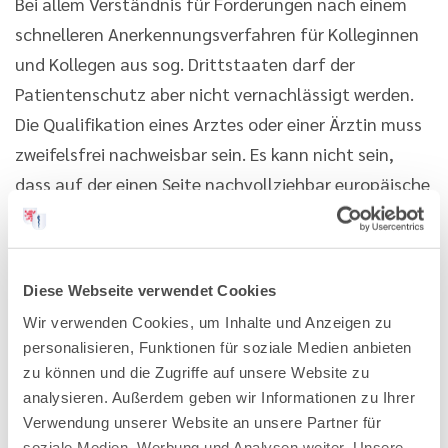
Bei allem Verständnis für Forderungen nach einem
schnelleren Anerkennungsverfahren für Kolleginnen
und Kollegen aus sog. Drittstaaten darf der
Patientenschutz aber nicht vernachlässigt werden.
Die Qualifikation eines Arztes oder einer Ärztin muss
zweifelsfrei nachweisbar sein. Es kann nicht sein,
dass auf der einen Seite nachvollziehbar europäische
Register verlangt werden, in denen der Verlust einer
ärztlichen Approbation für die
Approbationsbehörden und die Ärztekammern
Diese Webseite verwendet Cookies
einsehbar ist, und auf der anderen Seite die Rede von
Wir verwenden Cookies, um Inhalte und Anzeigen zu
einem Teilzugang zum ärztlichen Beruf ist, wenn
personalisieren, Funktionen für soziale Medien anbieten
bestimmte Qualifikationen nicht vorhanden sind.
zu können und die Zugriffe auf unsere Website zu
Ganz abgesehen davon, dass der Exodus ärztlicher
analysieren. Außerdem geben wir Informationen zu Ihrer
Kolleginnen und Kollegen aus dem Ausland zu
Verwendung unserer Website an unsere Partner für
soziale Medien, Werbung und Analysen weiter. Unsere