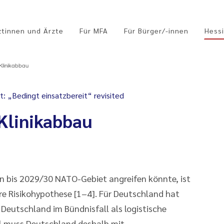
ztinnen und Ärzte
Für MFA
Für Bürger/-innen
Hessi
 Klinikabbau
t: „Bedingt einsatzbereit“ revisited
Klinikabbau
n bis 2029/30 NATO-Gebiet angreifen könnte, ist
e Risikohypothese [1–4]. Für Deutschland hat
eutschland im Bündnisfall als logistische
all muss Deutschland deshalb mit