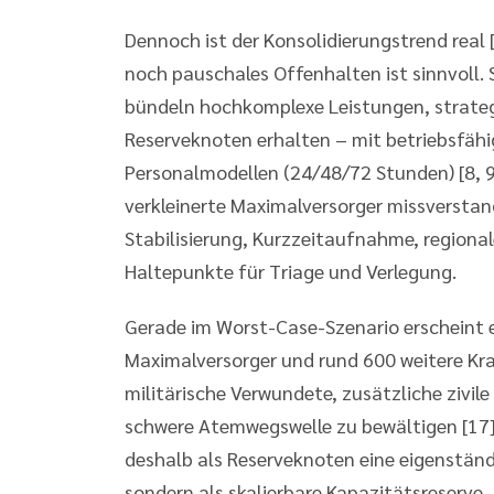
Dennoch ist der Konsolidierungstrend real 
noch pauschales Offenhalten ist sinnvoll.
bündeln hochkomplexe Leistungen, strategi
Reserveknoten erhalten – mit betriebsfähi
Personalmodellen (24/48/72 Stunden) [8, 9]
verkleinerte Maximalversorger missverstand
Stabilisierung, Kurzzeitaufnahme, regional
Haltepunkte für Triage und Verlegung.
Gerade im Worst-Case-Szenario erscheint e
Maximalversorger und rund 600 weitere Kra
militärische Verwundete, zusätzliche zivil
schwere Atemwegswelle zu bewältigen [17].
deshalb als Reserveknoten eine eigenständi
sondern als skalierbare Kapazitätsreserve.