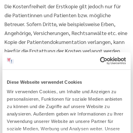
Die Kostenfreiheit der Erstkopie gilt jedoch nur für
die Patientinnen und Patienten bzw. mögliche
Betreuer. Sofern Dritte, wie beispielsweise Erben,
Angehörige, Versicherungen, Rechtsanwälte etc. eine
Kopie der Patientendokumentation verlangen, kann
hierfür die Erstattung der Kosten verlangt werden.
Innerhalb welches Zeitraums muss die
Diese Webseite verwendet Cookies
Einsichtnahme ermöglicht und die Kopien
herausgegeben werden?
Wir verwenden Cookies, um Inhalte und Anzeigen zu
personalisieren, Funktionen für soziale Medien anbieten
Zeitlich gesehen muss eine Einsicht und die
zu können und die Zugriffe auf unsere Website zu
Herausgabe von Kopien nach § 630 g BGB
analysieren. Außerdem geben wir Informationen zu Ihrer
unverzüglich, d. h. ohne schuldhaftes Zögern,
Verwendung unserer Website an unsere Partner für
ermöglicht werden. Konkreter ist in der DSGVO eine
soziale Medien, Werbung und Analysen weiter. Unsere