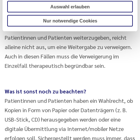
Auswahl erlauben
Feststellungen in der Dokumentation ist dabei
regelmäßig kein Grund mehr für eine Verweigerung.
Nur notwendige Cookies
Auch der Hinweis auf Arztbriefen, diesen nicht an die
Patientinnen und Patienten weiterzugeben, reicht
alleine nicht aus, um eine Weitergabe zu verweigern.
Auch in diesen Fällen muss die Verweigerung im
Einzelfall therapeutisch begründbar sein.
Was ist sonst noch zu beachten?
Patientinnen und Patienten haben ein Wahlrecht, ob
Kopien in Form von Papier oder Datenträgern (z. B.
USB-Stick, CD) herausgegeben werden oder eine
digitale Übermittlung via Internet/mobiler Netze
erfolgen soll. Sichergestellt werden muss immer, dass