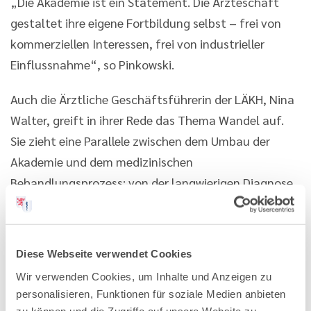
„Die Akademie ist ein Statement. Die Ärzteschaft
gestaltet ihre eigene Fortbildung selbst – frei von
kommerziellen Interessen, frei von industrieller
Einflussnahme“, so Pinkowski.
Auch die Ärztliche Geschäftsführerin der LÄKH, Nina
Walter, greift in ihrer Rede das Thema Wandel auf.
Sie zieht eine Parallele zwischen dem Umbau der
Akademie und dem medizinischen
Behandlungsprozess: von der langwierigen Diagnose
über die sorgfältige Therapieplanung bis hin zur
intensiven Behandlung – inklusive überraschender
Nebenbefunde. Ein solcher Prozess erfordere
Diese Webseite verwendet Cookies
Ausdauer, Fachkompetenz und großes Engagement.
Wir verwenden Cookies, um Inhalte und Anzeigen zu
personalisieren, Funktionen für soziale Medien anbieten
Den Mut zu diesem Vorhaben würdigt auch der Bad
zu können und die Zugriffe auf unsere Website zu