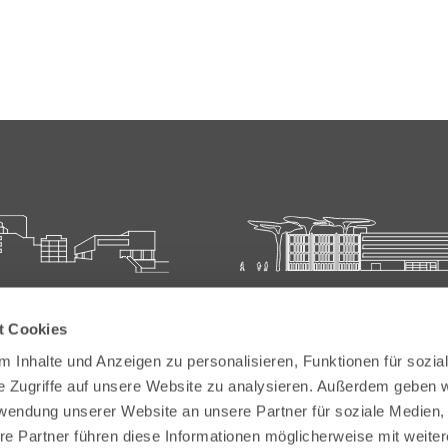
ie für Ärztliche Fort- und
Carl-Oelemann-Schule der
t Cookies
bildung
Landesärztekammer Hesse
 Inhalte und Anzeigen zu personalisieren, Funktionen für sozia
elemann-Weg 5
Carl-Oelemann-Weg 5
e Zugriffe auf unsere Website zu analysieren. Außerdem geben w
Bad Nauheim
61231 Bad Nauheim
rwendung unserer Website an unsere Partner für soziale Medien
re Partner führen diese Informationen möglicherweise mit weite
 6032 782-200
Tel:
+49 6032 782-100