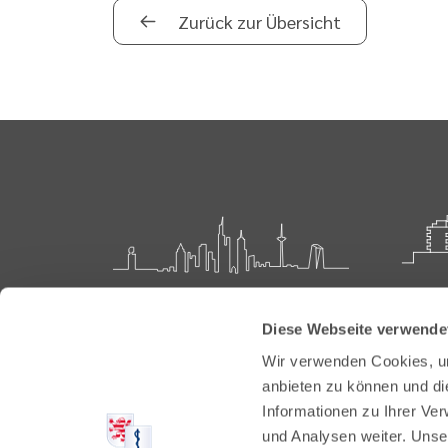
Zurück zur Übersicht
Landesärztekammer Hessen
Akadem
Diese Webseite verwende
Weiter
Hanauer Landstraße 152
Wir verwenden Cookies, um
60314 Frankfurt
Carl-O
anbieten zu können und di
61231 
Informationen zu Ihrer Ve
Postfach 60 05 66
und Analysen weiter. Unse
60335 Frankfurt
Tel:
+49