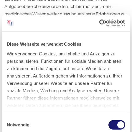
Aufgabenbereiche einzuarbeiten. Ich bin motiviert, mein
medizinisches Wissen weiter auszubauen, neue Erfahrungen zu
sammeln und eine Praxis engagiert zu unterstützen.
Ich suche eine Praxis, in der ich meine Ausbildung erfolgreich
fortsetzen, mich fachlich weiterentwickeln und Teil eines
Diese Webseite verwendet Cookies
freundlichen und motivierten Teams sein kann.
Wir verwenden Cookies, um Inhalte und Anzeigen zu
personalisieren, Funktionen für soziale Medien anbieten
zu können und die Zugriffe auf unsere Website zu
Kontakt:
analysieren. Außerdem geben wir Informationen zu Ihrer
Frau Aarab
Verwendung unserer Website an unsere Partner für
E-Mail:
romissaaarab14@gmail.com
soziale Medien, Werbung und Analysen weiter. Unsere
Partner führen diese Informationen möglicherweise mit
weiteren Daten zusammen, die Sie ihnen bereitgestellt
haben oder die sie im Rahmen Ihrer Nutzung der Dienste
Einwilligungsauswahl
Veröffentlicht am:
15.05.2026
gesammelt haben.
Notwendig
Zuletzt aktualisiert:
15.05.2026