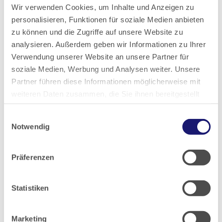
Wertschätzung und Unterstützung im Arbeitsalltag
Wir verwenden Cookies, um Inhalte und Anzeigen zu
personalisieren, Funktionen für soziale Medien anbieten
zu können und die Zugriffe auf unsere Website zu
Wie freuen uns auf deine Bewerbung! Bitte sende deine
analysieren. Außerdem geben wir Informationen zu Ihrer
Unterlagen per E-mail an:
Verwendung unserer Website an unsere Partner für
info@schlaflabor-wiesbaden.com
oder
soziale Medien, Werbung und Analysen weiter. Unsere
dr.abuhassan@yahoo.de
Partner führen diese Informationen möglicherweise mit
weiteren Daten zusammen, die Sie ihnen bereitgestellt
haben oder die sie im Rahmen Ihrer Nutzung der Dienste
Einwilligungsauswahl
Kontakt:
gesammelt haben.
Notwendig
Dr. Osama Abu Hassan
Schlaflabor Wiesbaden
Datenschutz
|
Impressum
Burgstrasse 1
Präferenzen
65183 Wiesbaden
Statistiken
Fon: +45 6190066414
E-Mail:
info@schlaflabor-wiesbaden.com
Website:
www.schlaflabor-wiesbaden.com
Marketing