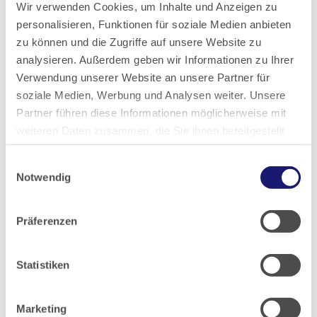
Wir verwenden Cookies, um Inhalte und Anzeigen zu
personalisieren, Funktionen für soziale Medien anbieten
Für Rückfragen steht ihnen Dr. Humpich per email
zu können und die Zugriffe auf unsere Website zu
unter
bewerbung@tagesklinik-hofheim.de
jederzeit zur
analysieren. Außerdem geben wir Informationen zu Ihrer
Verfügung. Direkte Bewerbungen per email sind ausdrücklich
Verwendung unserer Website an unsere Partner für
erwünscht.
soziale Medien, Werbung und Analysen weiter. Unsere
Partner führen diese Informationen möglicherweise mit
weiteren Daten zusammen, die Sie ihnen bereitgestellt
Kontakt:
haben oder die sie im Rahmen Ihrer Nutzung der Dienste
Tagesklinik Hofhheim / BAG Scholl, Humpich, Ferlemann
Einwilligungsauswahl
gesammelt haben.
Notwendig
Reifenberger Str.6
65719 Hofheim am Taunus
Datenschutz
|
Impressum
Präferenzen
Fon: +49 6192 2073823
E-Mail:
bewerbung@tagesklinik-hofheim.de
Statistiken
Website:
www.tagesklinik-hofheim.de
Marketing