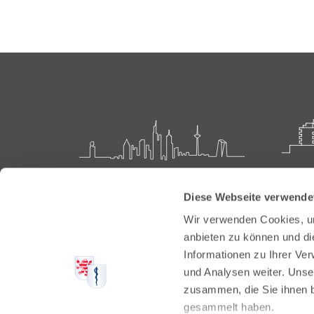
Landesärztekammer Hessen
Akadem
Diese Webseite verwende
Weiter
Hanauer Landstraße 152
Wir verwenden Cookies, um
60314 Frankfurt
Carl-O
anbieten zu können und di
61231 
Informationen zu Ihrer Ve
Postfach 60 05 66
und Analysen weiter. Unse
60335 Frankfurt
Tel:
+49
zusammen, die Sie ihnen b
Fax: +4
Tel:
+49 69 97672-0
gesammelt haben.
E-Mail: