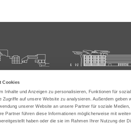
ie für Ärztliche Fort- und
Carl-Oelemann-Schule der
t Cookies
bildung
Landesärztekammer Hesse
 Inhalte und Anzeigen zu personalisieren, Funktionen für sozia
elemann-Weg 5
Carl-Oelemann-Weg 5
e Zugriffe auf unsere Website zu analysieren. Außerdem geben w
Bad Nauheim
61231 Bad Nauheim
rwendung unserer Website an unsere Partner für soziale Medien
re Partner führen diese Informationen möglicherweise mit weite
 6032 782-200
Tel:
+49 6032 782-100
ereitgestellt haben oder die sie im Rahmen Ihrer Nutzung der D
9 6032 782-220
Fax: +49 6032 782-180
akademie@laekh.de
E-Mail:
verwaltung.cos@laekh.de