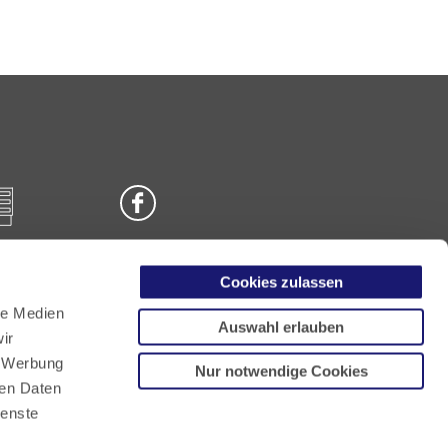
Cookies zulassen
n
le Medien
Auswahl erlauben
ir
, Werbung
Nur notwendige Cookies
ren Daten
ienste