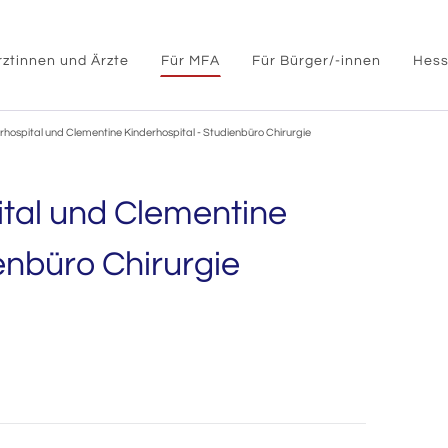
rztinnen und Ärzte
Für MFA
Für Bürger/-innen
Hess
rhospital und Clementine Kinderhospital - Studienbüro Chirurgie
ital und Clementine
enbüro Chirurgie