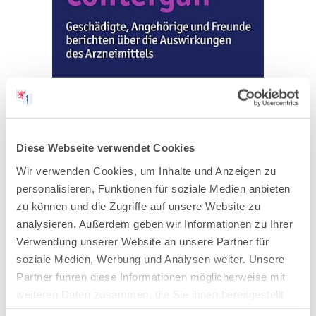
Diese Webseite verwendet Cookies
Foto: Kohlhammer Verlag
Wir verwenden Cookies, um Inhalte und Anzeigen zu
personalisieren, Funktionen für soziale Medien anbieten
Noch fünfzig Jahre nach Aufdeckung des Skandals
zu können und die Zugriffe auf unsere Website zu
analysieren. Außerdem geben wir Informationen zu Ihrer
waren die Conterganhilfen unverändert gering
Verwendung unserer Website an unsere Partner für
bemessen, orientiert an dem gerichtlich
soziale Medien, Werbung und Analysen weiter. Unsere
ausgehandelten Kapital der 1972 gegründeten
Partner führen diese Informationen möglicherweise mit
Conterganstiftung. Das bürokratische Gebilde
weiteren Daten zusammen, die Sie ihnen bereitgestellt
entwickelte sich zu einem Gegner vieler Antragsteller.
haben oder die sie im Rahmen Ihrer Nutzung der Dienste