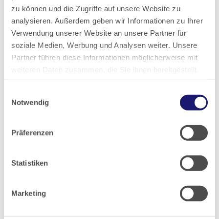
zu können und die Zugriffe auf unsere Website zu
Zur Übersicht
analysieren. Außerdem geben wir Informationen zu Ihrer
Verwendung unserer Website an unsere Partner für
soziale Medien, Werbung und Analysen weiter. Unsere
Partner führen diese Informationen möglicherweise mit
weiteren Daten zusammen, die Sie ihnen bereitgestellt
Weitere Infos:
haben oder die sie im Rahmen Ihrer Nutzung der Dienste
Einwilligungsauswahl
gesammelt haben.
Notwendig
Anmeldeformular
Datenschutz
|
Impressum
Informationspflichten nach Art. 13 DSGVO
Präferenzen
Gästehaus der Carl-Oelemann-Schule
Buchungsanfrage für ein Zimmer im Gästehaus
der Carl-Oelemann-Schule
Statistiken
Hausordnung der Landesärztekammer Hessen
Marketing