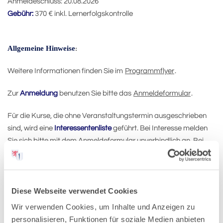
Anmeldeschluss: 20.08.2026
Gebühr:
370 € inkl. Lernerfolgskontrolle
Allgemeine Hinweise
:
Weitere Informationen finden Sie im
Programmflyer
.
Zur
Anmeldung
benutzen Sie bitte das
Anmeldeformular
.
Für die Kurse, die ohne Veranstaltungstermin ausgeschrieben
sind, wird eine
Interessentenliste
geführt. Bei Interesse melden
Sie sich bitte mit dem Anmeldeformular unverbindlich an. Bei
ausreichender Interessentenzahl wird ein Kurstermin festgelegt,
über den wir Sie schriftlich informieren.
Wenn Sie im Gästehaus übernachten möchten, melden Sie sich
Diese Webseite verwendet Cookies
bitte mit dem Formular
Buchungsanfrage Gästehaus
an.
Wir verwenden Cookies, um Inhalte und Anzeigen zu
personalisieren, Funktionen für soziale Medien anbieten